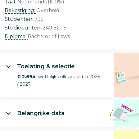
Taal:
Nederlands (100%)
Bekostiging:
Overheid
Studenten:
735
Studiepunten:
240 ECTS
Diploma:
Bachelor of Laws
Toelating & selectie
€ 2.694
wettelijk collegegeld in 2026
/ 2027
Belangrijke data