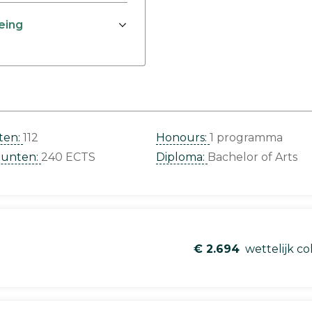
eing
ten:
112
Honours:
1 programma
punten:
240 ECTS
Diploma:
Bachelor of Arts
€ 2.694
wettelijk co