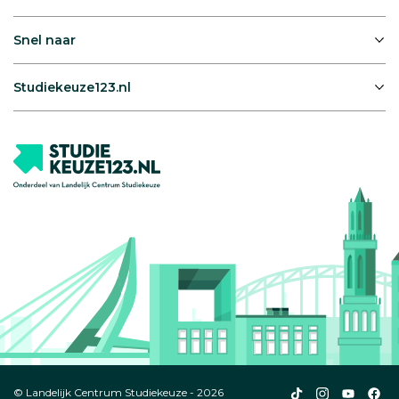
Snel naar
Studiekeuze123.nl
Studiekeuze123
Studiekeuze1
Studiek
Stu
© Landelijk Centrum Studiekeuze - 2026