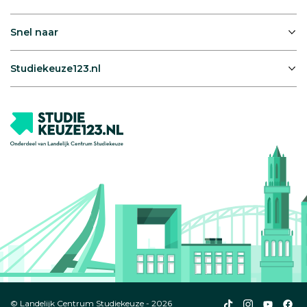
Snel naar
Studiekeuze123.nl
Studiekeuze123
Studiekeuze1
Studiek
Stu
© Landelijk Centrum Studiekeuze - 2026