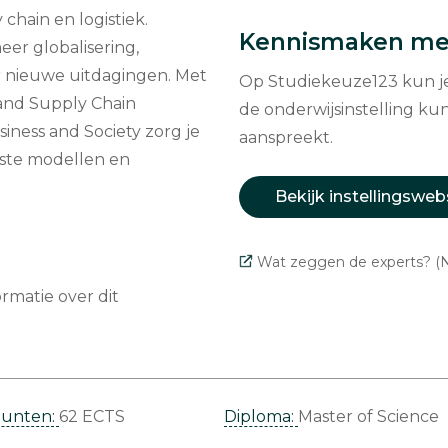
chain en logistiek.
Kennismaken met
er globalisering,
r nieuwe uitdagingen. Met
Op Studiekeuze123 kun je 
 and Supply Chain
de onderwijsinstelling kun
ness and Society zorg je
aanspreekt.
tste modellen en
Bekijk instellingsweb
Wat zeggen de experts? (N
matie over dit
punten:
62 ECTS
Diploma:
Master of Science