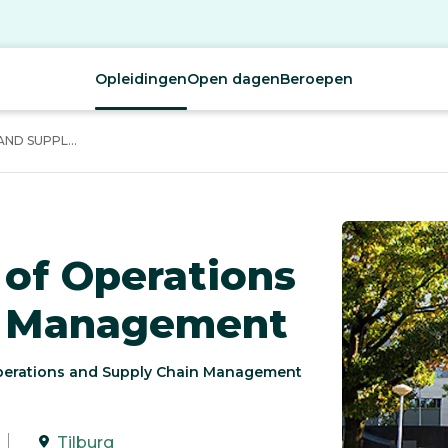
Opleidingen
Open dagen
Beroepen
ND SUPPL...
 of Operations
n Management
Operations and Supply Chain Management
Tilburg