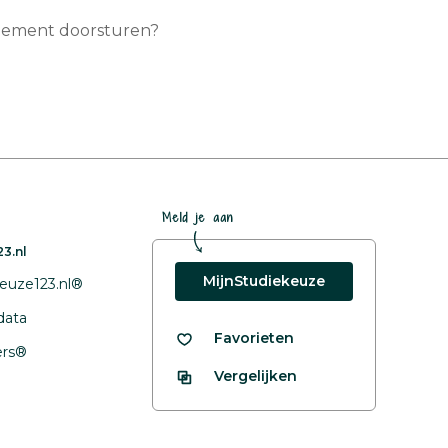
agement doorsturen?
Meld je aan
3.nl
MijnStudiekeuze
euze123.nl®
data
Favorieten
fers®
Vergelijken