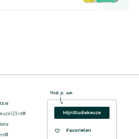
Meld je aan
3.nl
MijnStudiekeuze
euze123.nl®
data
Favorieten
fers®