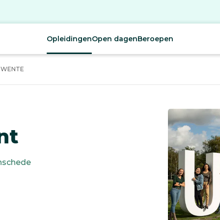
Opleidingen
Open dagen
Beroepen
 TWENTE
nt
nschede