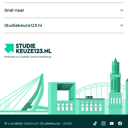
Snel naar
Studiekeuze123.nl
Studiekeuze123
Studiekeuze1
Studiek
Stu
© Landelijk Centrum Studiekeuze - 2026