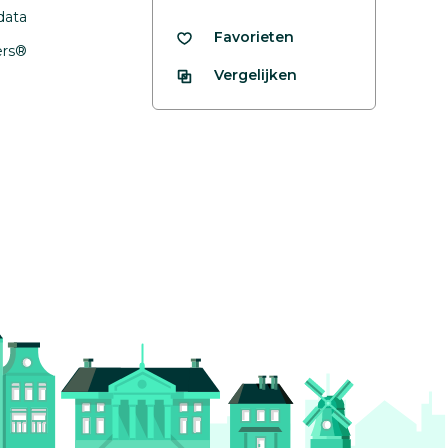
data
Favorieten
fers®
Vergelijken