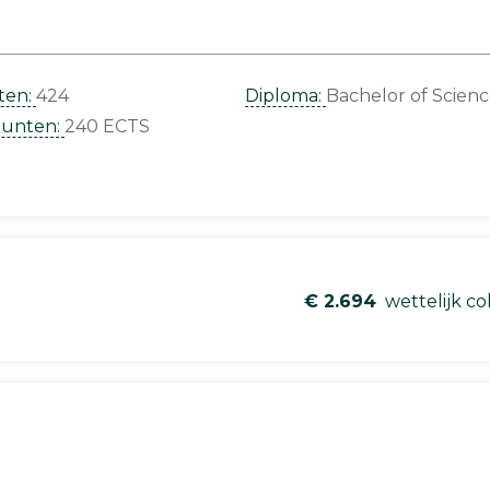
ten:
424
Diploma:
Bachelor of Scien
punten:
240 ECTS
€ 2.694
wettelijk co