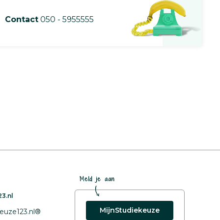
Contact
050 - 5955555
Meld je aan
3.nl
MijnStudiekeuze
euze123.nl®