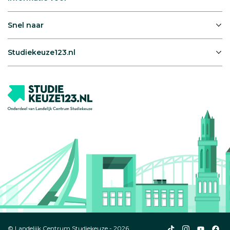
Snel naar
Studiekeuze123.nl
Studiekeuze123
Studiekeuze1
Studiek
Stu
© Landelijk Centrum Studiekeuze - 2026