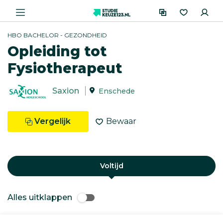
HBO BACHELOR - GEZONDHEID
Opleiding tot
Fysiotherapeut
Saxion
Enschede
Vergelijk
Bewaar
Voltijd
Alles uitklappen