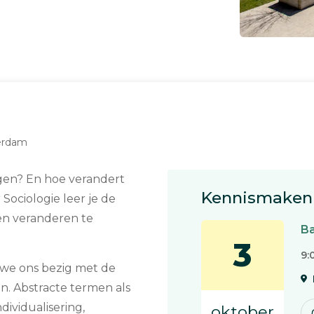
terdam
gen? En hoe verandert
Kennismaken 
ociologie leer je de
en veranderen te
Ba
3
9:
 we ons bezig met de
n. Abstracte termen als
ndividualisering,
oktober