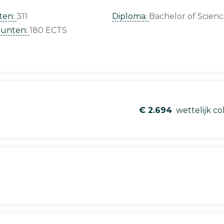
ten:
311
Diploma:
Bachelor of Scien
punten:
180 ECTS
€ 2.694
wettelijk co