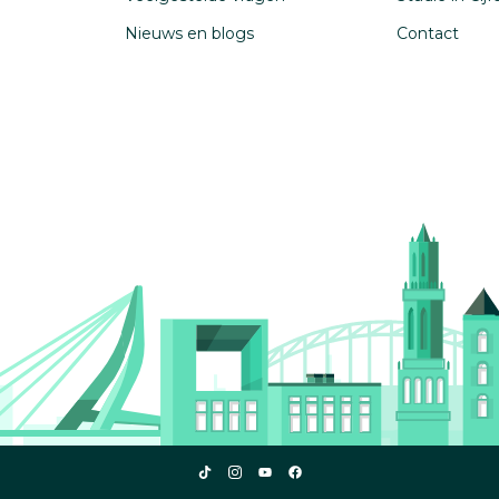
Nieuws en blogs
Contact
Studiekeuze123
Studiekeuze123
Studiekeuze123
Studiekeuze123
TikTok
Instagram
YouTube
Facebook