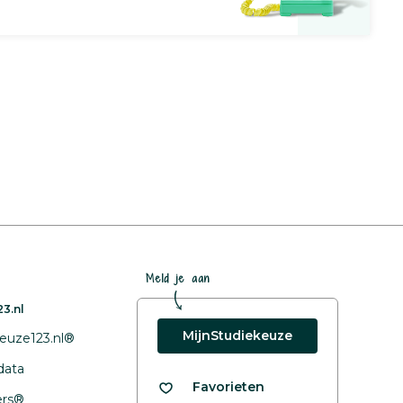
Meld je aan
3.nl
MijnStudiekeuze
euze123.nl®
data
Favorieten
fers®