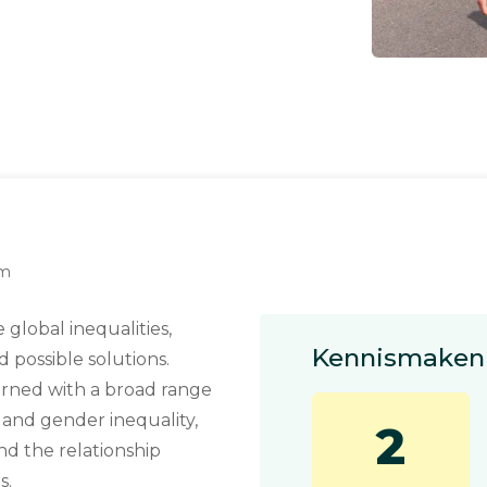
am
global inequalities,
Kennismaken 
d possible solutions.
erned with a broad range
al and gender inequality,
2
nd the relationship
s.