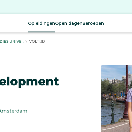
Opleidingen
Open dagen
Beroepen
ES UNIVE...
VOLTIJD
velopment
Amsterdam