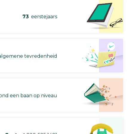
73
eerstejaars
lgemene tevredenheid
nd een baan op niveau