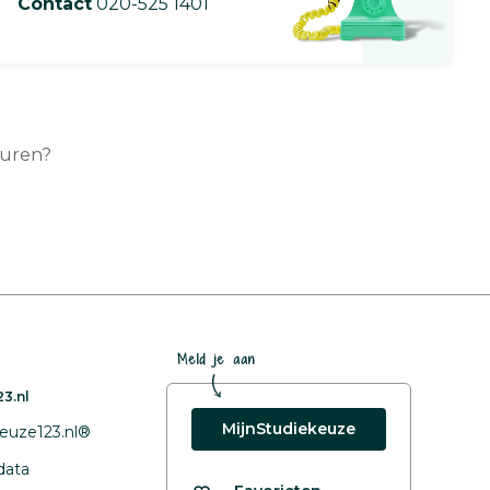
Contact
020-525 1401
turen?
Meld je aan
3.nl
MijnStudiekeuze
euze123.nl®
data