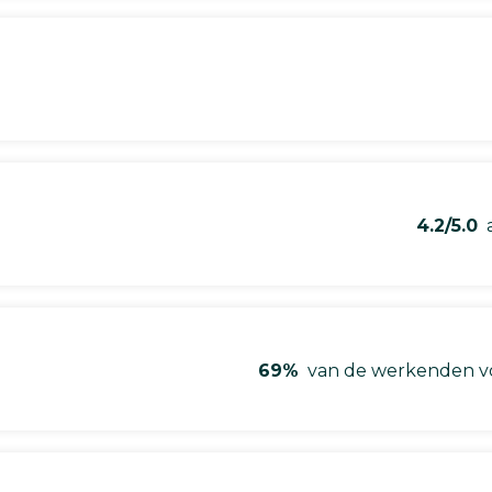
4.2/5.0
a
69%
van de werkenden vo