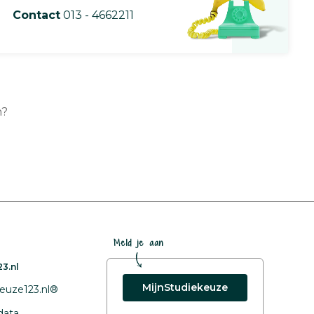
Contact
013 - 4662211
n?
Meld je aan
3.nl
MijnStudiekeuze
euze123.nl®
data