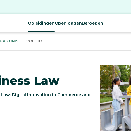
Opleidingen
Open dagen
Beroepen
RG UNIV...
VOLTIJD
siness Law
s Law: Digital Innovation in Commerce and