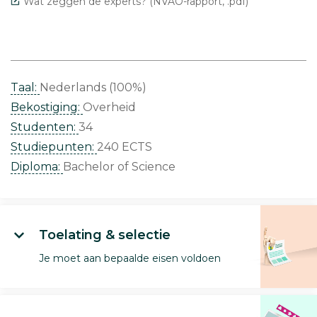
Wat zeggen de experts? (NVAO-rapport, .pdf)
Taal:
Nederlands (100%)
Bekostiging:
Overheid
Studenten:
34
Studiepunten:
240 ECTS
Diploma:
Bachelor of Science
Toelating & selectie
Je moet aan bepaalde eisen voldoen