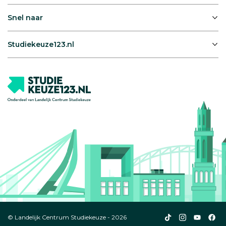
Snel naar
Studiekeuze123.nl
Studiekeuze123
Studiekeuze1
Studiek
Stu
© Landelijk Centrum Studiekeuze - 2026