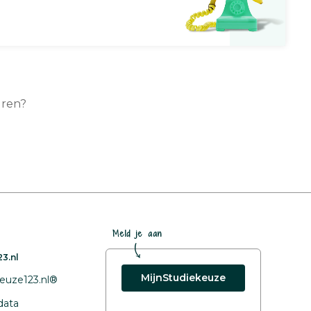
uren?
Meld je aan
3.nl
MijnStudiekeuze
euze123.nl®
data