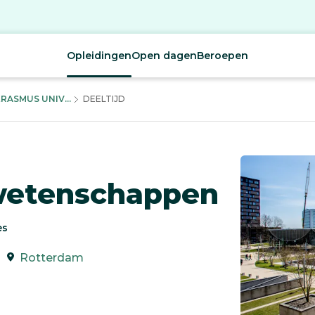
Opleidingen
Open dagen
Beroepen
ASMUS UNIV...
DEELTIJD
rwetenschappen
es
Rotterdam