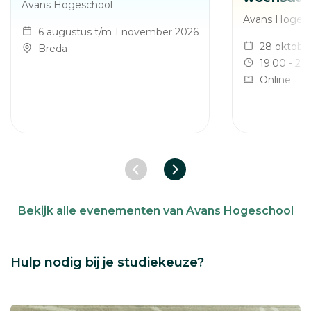
Avans Hogeschool
Avans Hoges
6 augustus t/m 1 november 2026
28 oktobe
Breda
19:00 - 21
Online
Vorige slide
Volgende slide
Bekijk alle evenementen van Avans Hogeschool
Hulp nodig bij je studiekeuze?