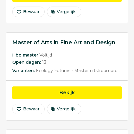
Bewaar
Vergelijk
Master of Arts in Fine Art and Design
Hbo master
Voltijd
Open dagen:
13
Varianten:
Ecology Futures - Master uitstroomprofiel
Hea
opleiding Master of Arts
Bekijk
Bewaar
Vergelijk