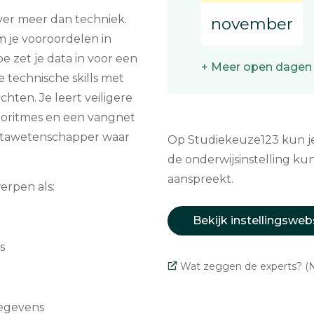
ver meer dan techniek.
november
 je vooroordelen in
e zet je data in voor een
+ Meer open dagen
 technische skills met
chten. Je leert veiligere
oritmes en een vangnet
 datawetenschapper waar
Op Studiekeuze123 kun je 
de onderwijsinstelling kun
aanspreekt.
erpen als:
Bekijk instellingsweb
s
Wat zeggen de experts? (N
gegevens