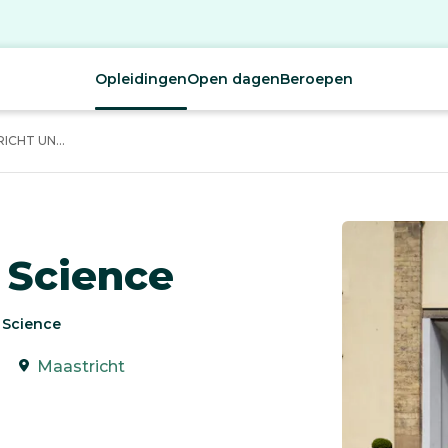
Opleidingen
Open dagen
Beroepen
CHT UN...
 Science
 Science
Maastricht