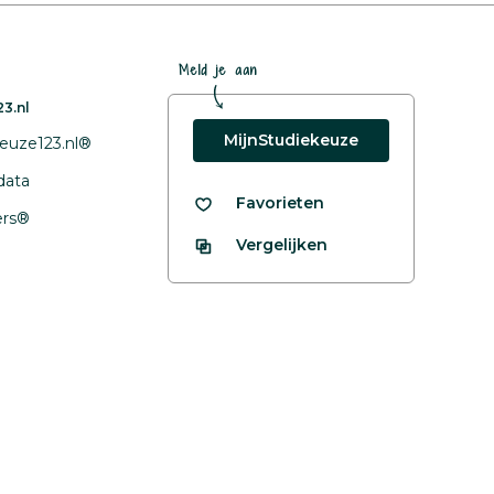
Meld je aan
3.nl
MijnStudiekeuze
euze123.nl®
data
Favorieten
fers®
Vergelijken