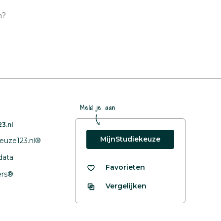
n?
Meld je aan
3.nl
MijnStudiekeuze
euze123.nl®
data
Favorieten
fers®
Vergelijken