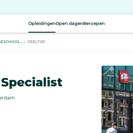
Opleidingen
Open dagen
Beroepen
ESCHOOL...
DEELTIJD
Specialist
erdam