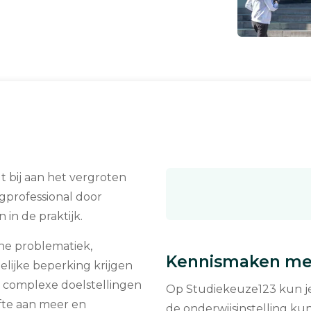
t bij aan het vergroten
gprofessional door
in de praktijk.
che problematiek,
Kennismaken met
elijke beperking krijgen
 complexe doelstellingen
Op Studiekeuze123 kun je 
fte aan meer en
de onderwijsinstelling kun