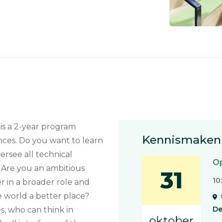
is a 2-year program
Kennismaken 
ences. Do you want to learn
rsee all technical
Op
? Are you an ambitious
31
10
r in a broader role and
 world a better place?
De
s, who can think in
oktober