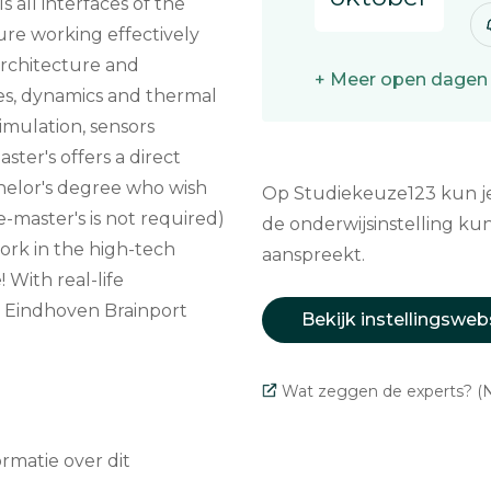
 all interfaces of the
sure working effectively
architecture and
+ Meer open dagen
es, dynamics and thermal
imulation, sensors
ter's offers a direct
helor's degree who wish
Op Studiekeuze123 kun je 
-master's is not required)
de onderwijsinstelling kun
ork in the high-tech
aanspreekt.
With real-life
e Eindhoven Brainport
Bekijk instellingsweb
Wat zeggen de experts? (N
matie over dit