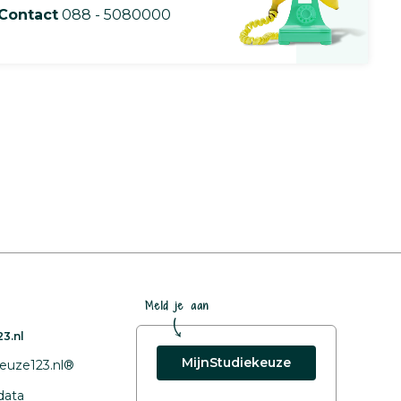
Contact
088 - 5080000
Meld je aan
3.nl
MijnStudiekeuze
euze123.nl®
data