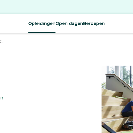
Opleidingen
Open dagen
Beroepen
OL
en