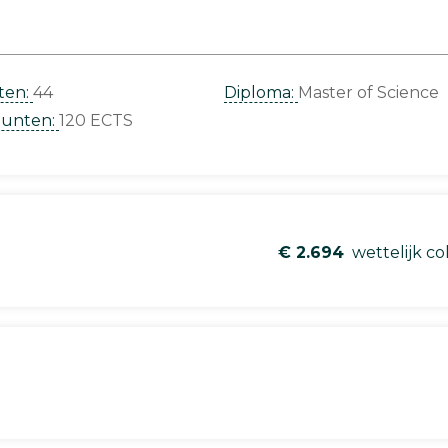
ten:
44
Diploma:
Master of Science
punten:
120 ECTS
€ 2.694
wettelijk co