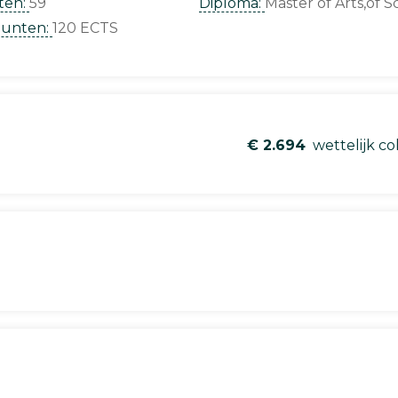
ten:
59
Diploma:
Master of Arts,of S
punten:
120 ECTS
€ 2.694
wettelijk co