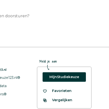
pen doorsturen?
Meld je aan
3.nl
MijnStudiekeuze
euze123.nl®
data
Favorieten
fers®
Vergelijken