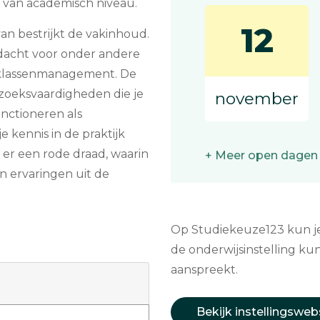
 van academisch niveau.
12
van bestrijkt de vakinhoud.
andacht voor onder andere
 klassenmanagement. De
rzoeksvaardigheden die je
november
unctioneren als
je kennis in de praktijk
s er een rode draad, waarin
+ Meer open dagen
en ervaringen uit de
Op Studiekeuze123 kun je 
de onderwijsinstelling kun
aanspreekt.
Bekijk instellingsweb