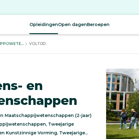
Opleidingen
Open dagen
Beroepen
PPIJWETE...
VOLTIJD
ens- en
enschappen
en Maatschappijwetenschappen (2-jaar)
appijwetenschappen, Tweejarige
n Kunstzinnige Vorming, Tweejarige...