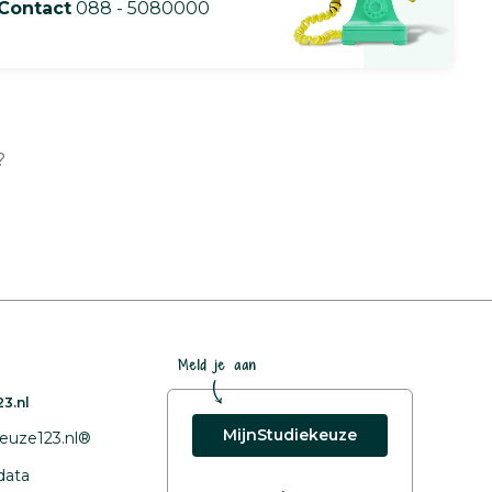
Contact
088 - 5080000
?
Meld je aan
3.nl
MijnStudiekeuze
euze123.nl®
data