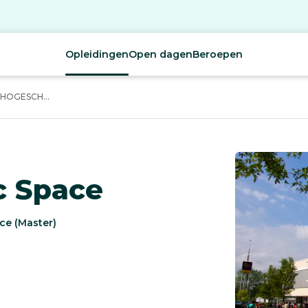
Opleidingen
Open dagen
Beroepen
HOGESCH...
c Space
ce (Master)