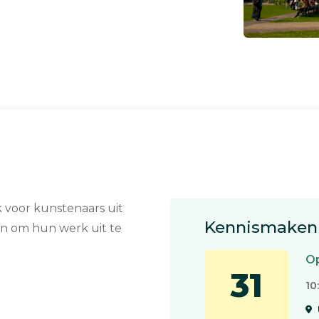
jk voor kunstenaars uit
Kennismaken 
en om hun werk uit te
Op
31
10