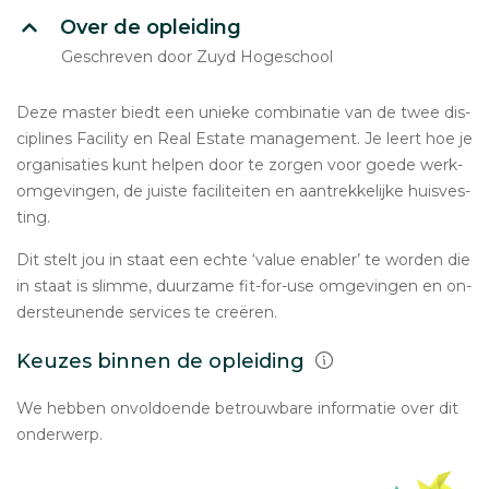
Over de opleiding
Geschreven door Zuyd Hogeschool
Deze master biedt een unieke com­bi­na­tie van de twee dis­
ci­pli­nes Facility en Real Estate ma­na­ge­ment. Je leert hoe je
or­ga­ni­sa­ties kunt helpen door te zorgen voor goede werk­
om­ge­vin­gen, de juiste fa­ci­li­tei­ten en aan­trek­ke­lij­ke huis­ves­
ting.
Dit stelt jou in staat een echte ‘value enabler’ te worden die
in staat is slimme, duurzame fit-for-use om­ge­vin­gen en on­
der­steu­nen­de services te creëren.
Keuzes binnen de opleiding
We hebben onvoldoende betrouwbare informatie over dit
onderwerp.