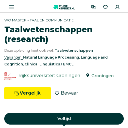
WO MASTER - TAAL EN COMMUNICATIE
Taalwetenschappen
(research)
Deze opleiding heet ook wel:
Taalwetenschappen
Varianten:
Natural Language Processing, Language and
Cognition, Clinical Linguistics / EMCL
Rijksuniversiteit Groningen
Groningen
Vergelijk
Bewaar
Voltijd