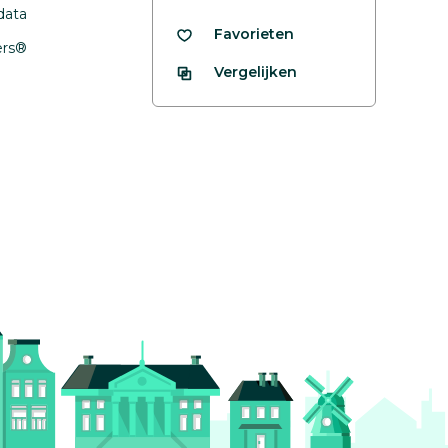
data
Favorieten
fers®
Vergelijken