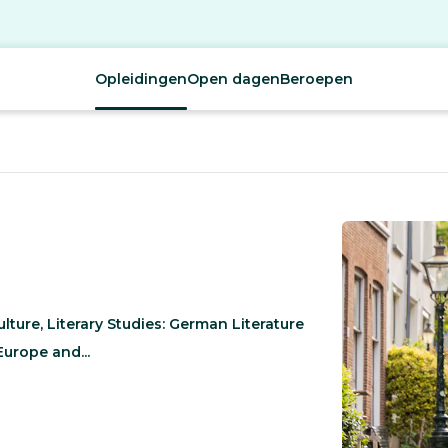
Opleidingen
Open dagen
Beroepen
ulture, Literary Studies: German Literature
Europe and...