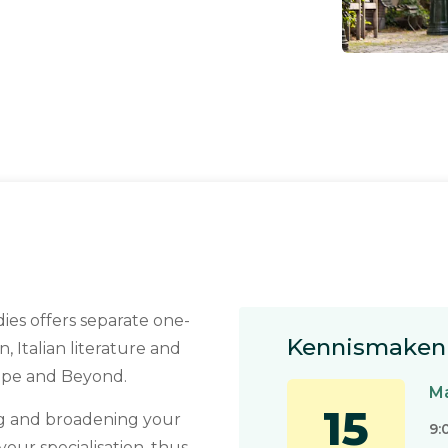
dies offers separate one-
Kennismaken 
 Italian literature and
urope and Beyond.
Ma
15
ng and broadening your
9:
our specialisation, thus