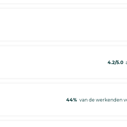
4.2/5.0
a
44%
van de werkenden vo