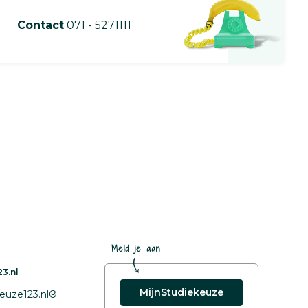
Contact
071 - 5271111
Meld je aan
3.nl
MijnStudiekeuze
euze123.nl®