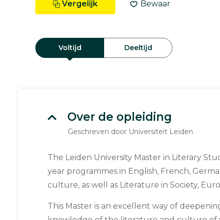
Vergelijk
Bewaar
Voltijd
Deeltijd
Over de opleiding
Geschreven door Universiteit Leiden
The Leiden University Master in Literary Stu
year programmes in English, French, German,
culture, as well as Literature in Society, E
This Master is an excellent way of deepeni
knowledge of the literature and culture of y