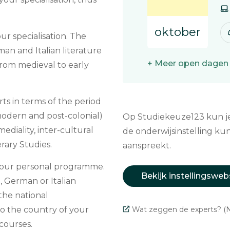
oktober
ur specialisation. The
an and Italian literature
+ Meer open dagen
 from medieval to early
ts in terms of the period
odern and post-colonial)
Op Studiekeuze123 kun je 
mediality, inter-cultural
de onderwijsinstelling kun
rary Studies.
aanspreekt.
 your personal programme.
Bekijk instellingsweb
, German or Italian
 the national
 the country of your
Wat zeggen de experts? (N
 courses.