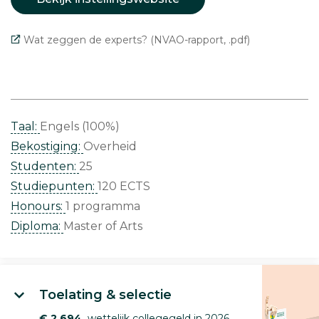
Wat zeggen de experts? (NVAO-rapport, .pdf)
Taal:
Engels (100%)
Bekostiging:
Overheid
Studenten:
25
Studiepunten:
120 ECTS
Honours:
1 programma
Diploma:
Master of Arts
Toelating & selectie
€ 2.694
wettelijk collegegeld in 2026