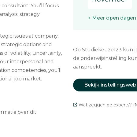
 consultant. You’ll focus
analysis, strategy
+ Meer open dagen
tegic issues at company,
 strategic options and
Op Studiekeuze123 kun je 
f volatility, uncertainty,
de onderwijsinstelling kun
your interpersonal and
aanspreekt.
tion competencies, you’ll
tional job market.
Bekijk instellingsweb
Wat zeggen de experts? (N
matie over dit