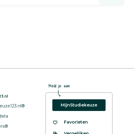
Meld je aan
3.nl
MijnStudiekeuze
euze123.nl®
data
Favorieten
fers®
Vergelijken