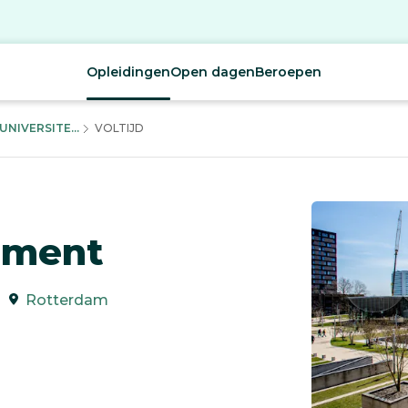
Opleidingen
Open dagen
Beroepen
NIVERSITE...
VOLTIJD
ement
Rotterdam