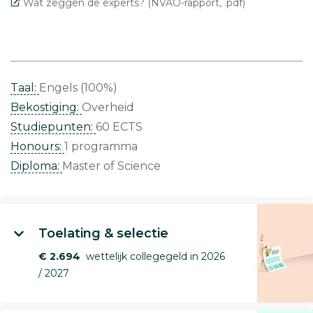
Wat zeggen de experts? (NVAO-rapport, .pdf)
Taal:
Engels (100%)
Bekostiging:
Overheid
Studiepunten:
60 ECTS
Honours:
1 programma
Diploma:
Master of Science
Toelating & selectie
€ 2.694
wettelijk collegegeld in 2026
/ 2027