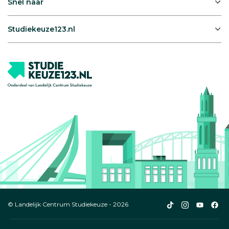
Snel naar
Studiekeuze123.nl
Studiekeuze123
Studiekeuze1
Studiek
Stu
© Landelijk Centrum Studiekeuze - 2026
TikTok
Instagram
YouTub
Fac