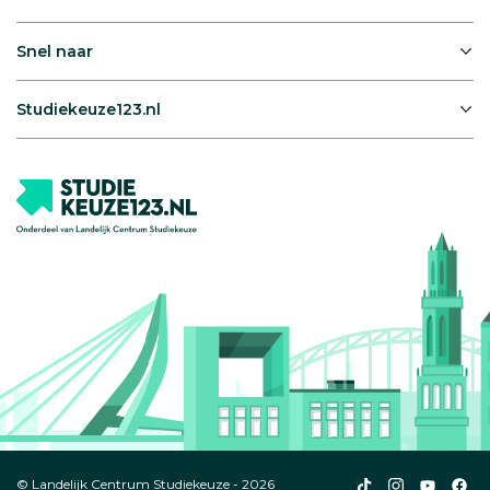
Snel naar
Studiekeuze123.nl
Studiekeuze123
Studiekeuze1
Studiek
Stu
© Landelijk Centrum Studiekeuze - 2026