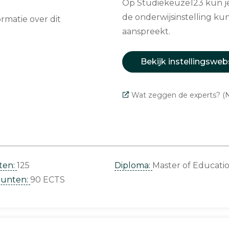
Op Studiekeuze123 kun je 
de onderwijsinstelling kun
matie over dit
aanspreekt.
Bekijk instellingsweb
Wat zeggen de experts? (N
ten:
125
Diploma:
Master of Educati
punten:
90 ECTS