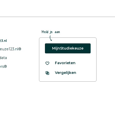
Meld je aan
3.nl
MijnStudiekeuze
euze123.nl®
data
Favorieten
fers®
Vergelijken