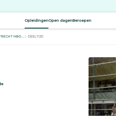
Opleidingen
Open dagen
Beroepen
RECHT HBO...
DEELTIJD
de