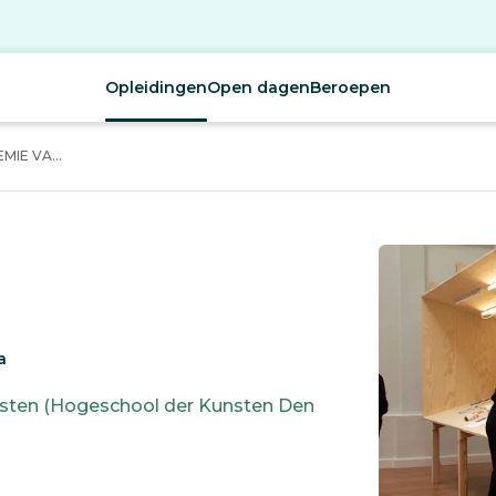
Opleidingen
Open dagen
Beroepen
IE VA...
a
sten (Hogeschool der Kunsten Den