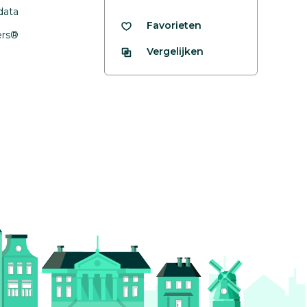
data
Favorieten
fers®
Vergelijken