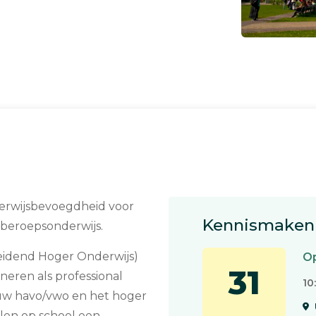
derwijsbevoegdheid voor
Kennismaken 
beroepsonderwijs.
eidend Hoger Onderwijs)
Op
31
oneren als professional
10
uw havo/vwo en het hoger
len op school een