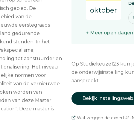
De
isch gebied. De
oktober
gebied van de
nieuwde eerstegraads
+ Meer open dagen
erland gedurende
kend stonden. In het
akspecialisme;
holing tot aanstuurder en
Op Studiekeuze123 kun je 
tionalisering. Het niveau
de onderwijsinstelling kun
delijke normen voor
aanspreekt.
aliteit van de vernieuwde
proken worden van
Bekijk instellingsweb
onden van deze Master
cation". Deze master is
Wat zeggen de experts? (N