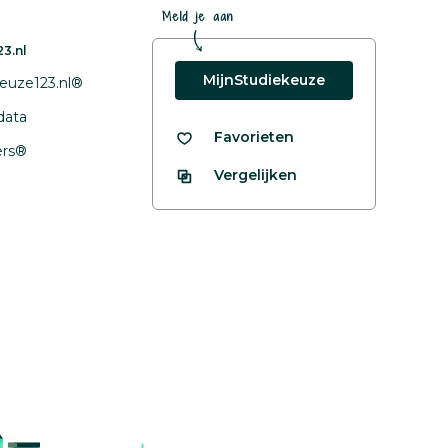
Meld je aan
3.nl
MijnStudiekeuze
euze123.nl®
data
Favorieten
fers®
Vergelijken