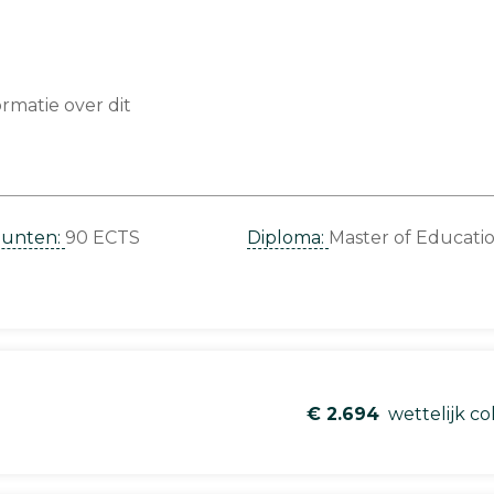
matie over dit
punten:
90 ECTS
Diploma:
Master of Educati
€ 2.694
wettelijk co