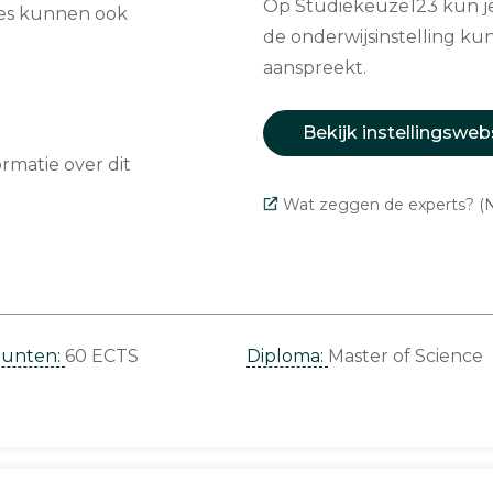
Op Studiekeuze123 kun je 
ules kunnen ook
de onderwijsinstelling kun
aanspreekt.
Bekijk instellingsweb
matie over dit
Wat zeggen de experts? (N
punten:
60 ECTS
Diploma:
Master of Science