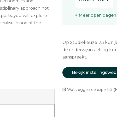
al economics and
isciplinary approach not
+ Meer open dagen
perts, you will explore
cialise in one of the
Op Studiekeuze123 kun je 
de onderwijsinstelling kun
aanspreekt.
Bekijk instellingsweb
Wat zeggen de experts? (N