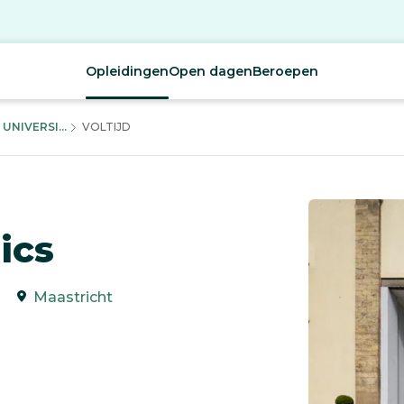
Opleidingen
Open dagen
Beroepen
NIVERSI...
VOLTIJD
ics
Maastricht