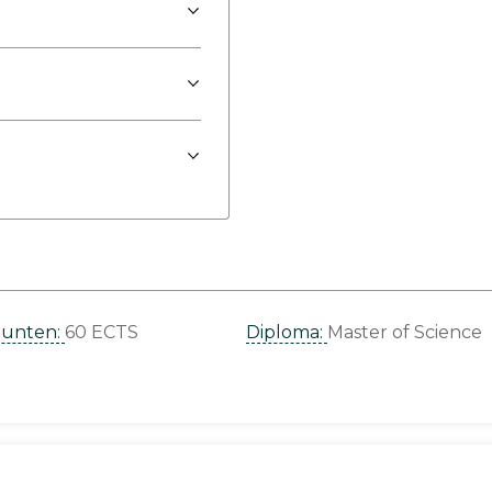
punten:
60 ECTS
Diploma:
Master of Science