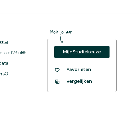
Meld je aan
3.nl
MijnStudiekeuze
euze123.nl®
data
Favorieten
fers®
Vergelijken