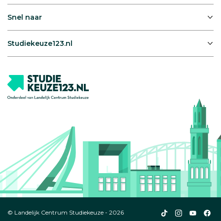
Snel naar
Studiekeuze123.nl
Studiekeuze123
Studiekeuze1
Studiek
Stu
© Landelijk Centrum Studiekeuze - 2026