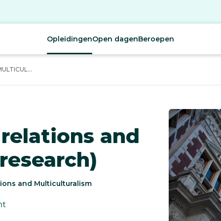
Opleidingen
Open dagen
Beroepen
LTICUL...
 relations and
(research)
tions and Multiculturalism
ht