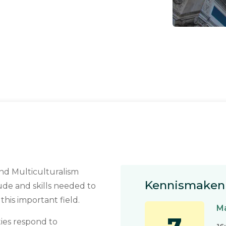
and Multiculturalism
Kennismaken 
ude and skills needed to
his important field.
Ma
ies respond to