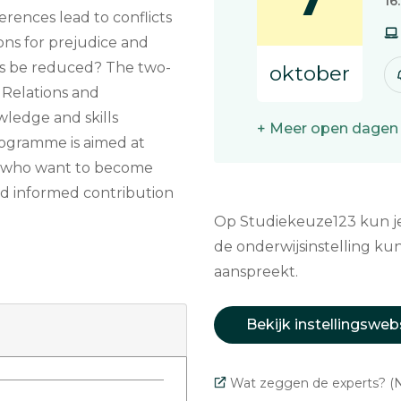
7
16
rences lead to conflicts
ns for prejudice and
ns be reduced? The two-
oktober
 Relations and
wledge and skills
+ Meer open dagen
rogramme is aimed at
d who want to become
nd informed contribution
Op Studiekeuze123 kun je 
de onderwijsinstelling kun
aanspreekt.
Bekijk instellingsweb
Wat zeggen de experts? (N