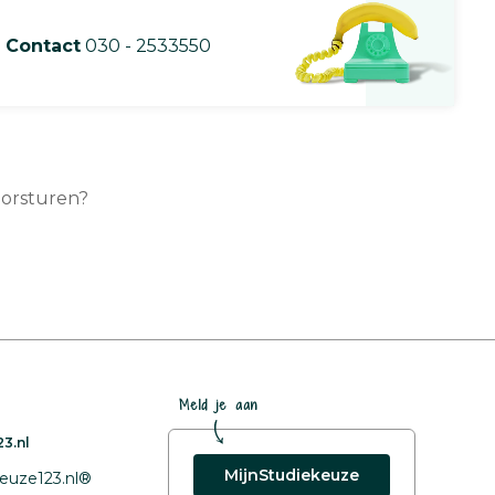
Contact
030 - 2533550
oorsturen?
Meld je aan
3.nl
MijnStudiekeuze
euze123.nl®