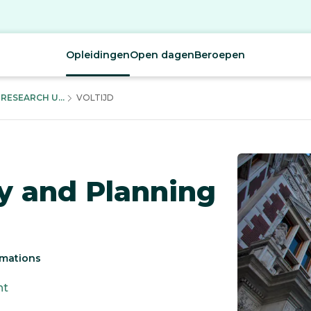
Opleidingen
Open dagen
Beroepen
ESEARCH U...
VOLTIJD
 and Planning
rmations
ht