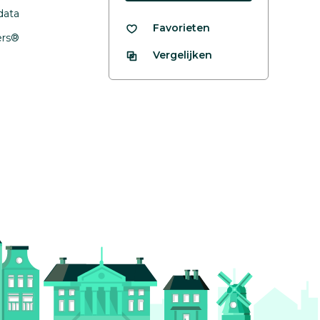
data
Favorieten
fers®
Vergelijken