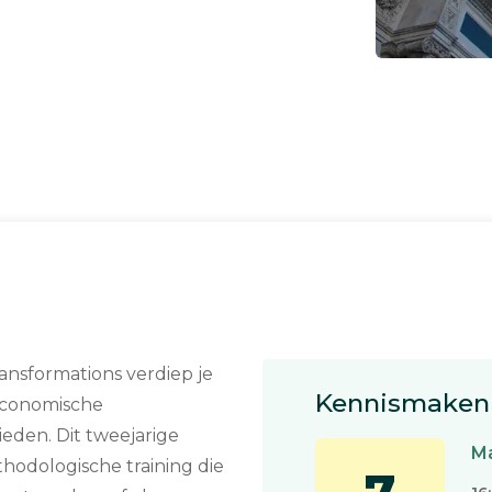
ansformations verdiep je
Kennismaken 
n economische
ieden. Dit tweejarige
Ma
odologische training die