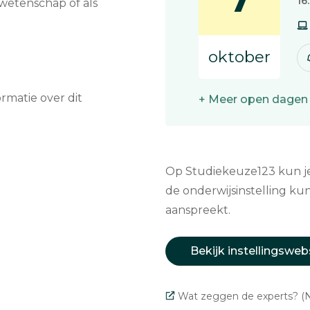
7
16
 wetenschap of als
oktober
matie over dit
+ Meer open dagen
Op Studiekeuze123 kun je 
de onderwijsinstelling kun
aanspreekt.
Bekijk instellingsweb
Wat zeggen de experts? (N