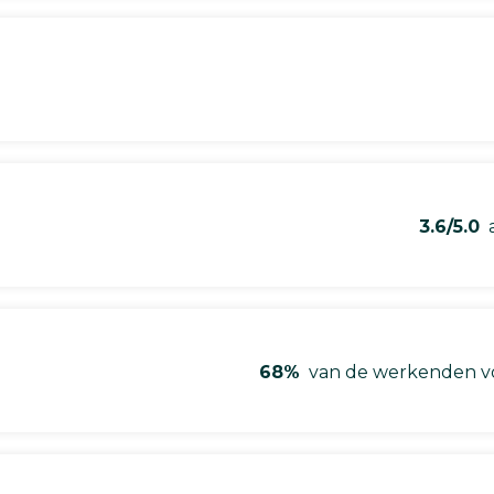
3.6/5.0
a
68%
van de werkenden vo