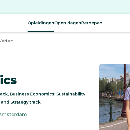
Opleidingen
Open dagen
Beroepen
AN AM...
ics
ck, Business Economics: Sustainability
and Strategy track
Amsterdam