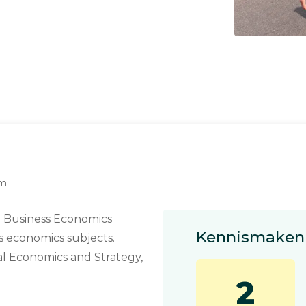
am
n Business Economics
Kennismaken 
s economics subjects.
al Economics and Strategy,
2