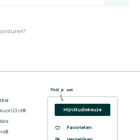
oorsturen?
Meld je aan
3.nl
MijnStudiekeuze
euze123.nl®
data
Favorieten
fers®
Vergelijken