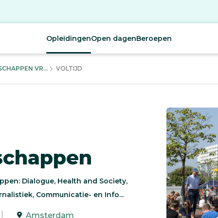
Opleidingen
Open dagen
Beroepen
CHAPPEN VR...
VOLTIJD
schappen
en: Dialogue, Health and Society,
listiek, Communicatie- en Info...
Amsterdam