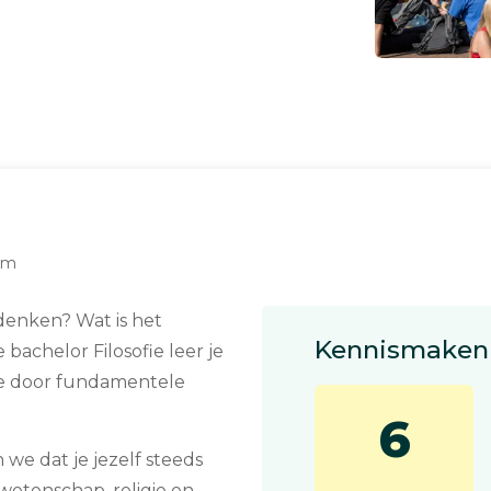
dam
 denken? Wat is het
Kennismaken 
 bachelor Filosofie leer je
je door fundamentele
6
we dat je jezelf steeds
 wetenschap, religie en