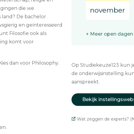
gingen die we
november
s land? De bachelor
euwsgierig en geïnteresseerd
nt Filosofie ook als
+ Meer open dagen
king komt voor
 Kies dan voor Philosophy.
Op Studiekeuze123 kun je 
de onderwijsinstelling kun
aanspreekt.
Bekijk instellingsweb
Wat zeggen de experts? (N
en.