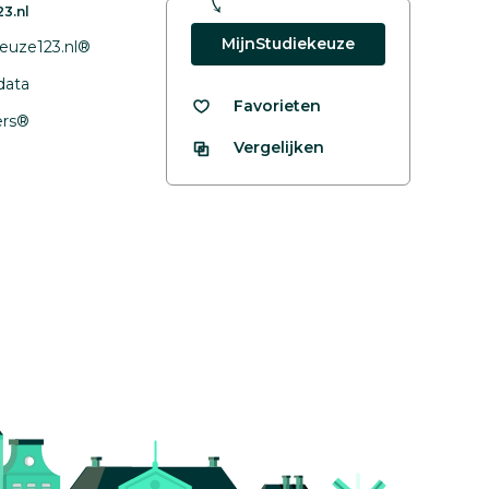
3.nl
MijnStudiekeuze
euze123.nl®
data
Favorieten
fers®
Vergelijken