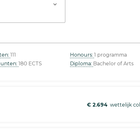
ten:
111
Honours:
1 programma
punten:
180 ECTS
Diploma:
Bachelor of Arts
€ 2.694
wettelijk co