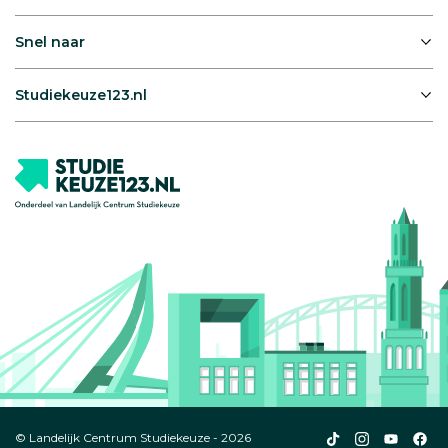
Snel naar
Studiekeuze123.nl
Studiekeuze123
Studiekeuze1
Studiek
Stu
© Landelijk Centrum Studiekeuze - 2026