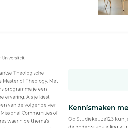
Universiteit
tantse Theologische
ge Master of Theology. Met
ons programma je een
 ervaring. Als je kiest
 een van de volgende vier
Kennismaken met
, Missional Communities of
Op Studiekeuze123 kun je 
eges waarin de thema's
de onderwijsinstelling kun