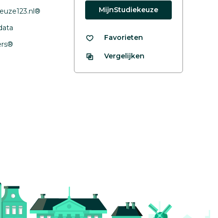
MijnStudiekeuze
euze123.nl®
data
Favorieten
fers®
Vergelijken