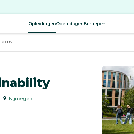
Opleidingen
Open dagen
Beroepen
D UNI...
nability
Nijmegen