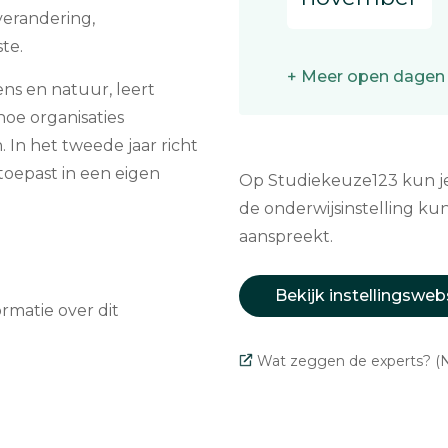
erandering,
te.
+ Meer open dagen
ens en natuur, leert
oe organisaties
n het tweede jaar richt
s toepast in een eigen
Op Studiekeuze123 kun je 
de onderwijsinstelling kun
aanspreekt.
Bekijk instellingsweb
matie over dit
Wat zeggen de experts? (N