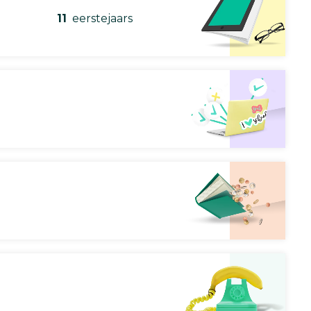
11
eerstejaars