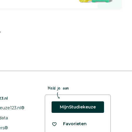
?
Meld je aan
3.nl
MijnStudiekeuze
euze123.nl®
data
Favorieten
fers®