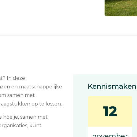
t? In deze
Kennismaken 
enzen en maatschappelijke
n om samen met
aagstukken op te lossen.
12
je hoe je, samen met
rganisaties, kunt
november