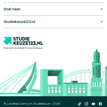
Snel naar
Studiekeuze123.nl
Studiekeuze123
Studiekeuze1
Studiek
Stu
© Landelijk Centrum Studiekeuze - 2026