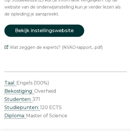
Op Studiekeuze123 kun je informatie vergelijken. Op de
website van de onderwijsinstelling kun je verder lezen als
de opleiding je aanspreekt.
Bekijk instellingswebsite
Wat zeggen de experts? (NVAO-rapport, .pdf)
Taal:
Engels (100%)
Bekostiging:
Overheid
Studenten:
371
Studiepunten:
120 ECTS
Diploma:
Master of Science