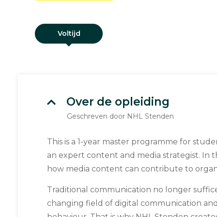
Voltijd
Over de opleiding
Geschreven door NHL Stenden
This is a 1-year master programme for stu
an expert content and media strategist. In th
how media content can contribute to organi
Traditional communication no longer suffice
changing field of digital communication a
behaviour. That is why NHL Stenden created