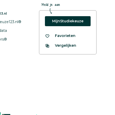
Meld je aan
3.nl
MijnStudiekeuze
euze123.nl®
data
Favorieten
fers®
Vergelijken