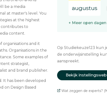
ll be a media
augustus
 at master's level. You
egies at the highest
+ Meer open dagen
o contributes to
media content.
of organisations and it
Op Studiekeuze123 kun je 
aths. Organisations in the
de onderwijsinstelling kun
nstance. Some examples of
aanspreekt.
tent strategist,
alist and brand publisher.
Bekijk instellingsweb
nd. It has been developed
ased on Design Based
Wat zeggen de experts? (N