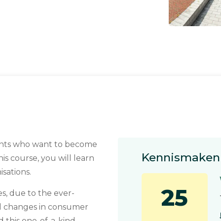
dents who want to become
Kennismaken 
is course, you will learn
sations.
25
s, due to the ever-
nd changes in consumer
 this one-of-a-kind