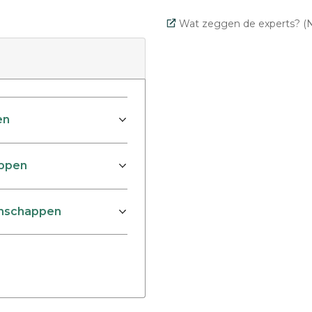
Wat zeggen de experts? (N
en
appen
tenschappen