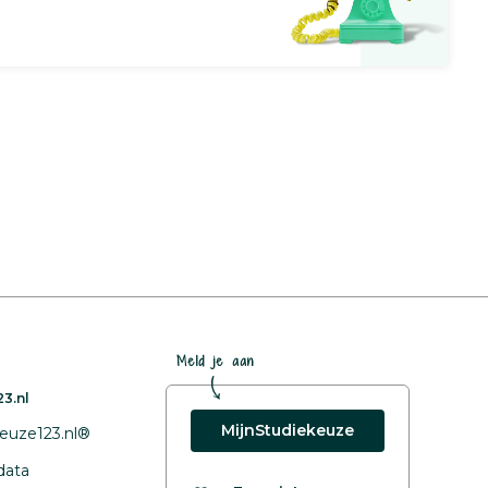
Meld je aan
3.nl
MijnStudiekeuze
euze123.nl®
data