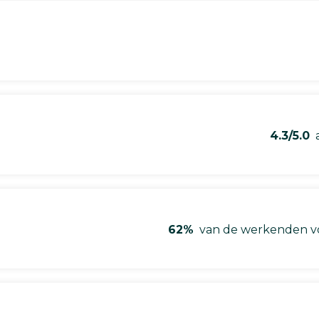
4.3/5.0
a
62%
van de werkenden vo