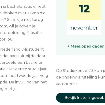
12
in je bachelorstudie hebt
te denken over zaken die
? Schrik je niet terug
tom, wil je boven je
november
teropleiding Filosofie
or jou!
+ Meer open dagen
 Nederland. Als student
d dat aansluit bij de door
voorbeeld een bachelor
ofie. Het eerste studiejaar
Op Studiekeuze123 kun je 
ie. In het tweede jaar volg
de onderwijsinstelling kun
iptie. De invulling van het
aanspreekt.
eg met je
Bekijk instellingsweb