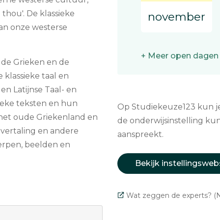
thou'. De klassieke
november
an onze westerse
+ Meer open dagen
 de Grieken en de
 klassieke taal en
en Latijnse Taal- en
sieke teksten en hun
Op Studiekeuze123 kun je 
e het oude Griekenland en
de onderwijsinstelling kun
vertaling en andere
aanspreekt.
erpen, beelden en
Bekijk instellingsweb
Wat zeggen de experts? (N