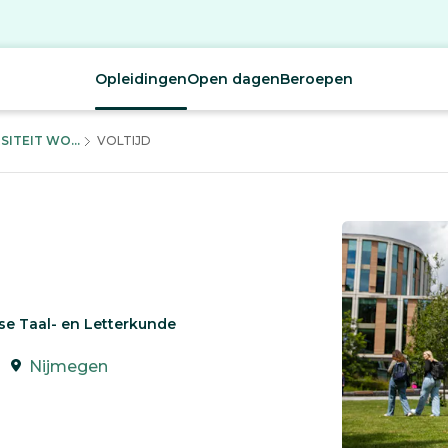
Opleidingen
Open dagen
Beroepen
ITEIT WO...
VOLTIJD
se Taal- en Letterkunde
Nijmegen