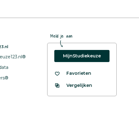
Meld je aan
3.nl
MijnStudiekeuze
euze123.nl®
data
Favorieten
fers®
Vergelijken