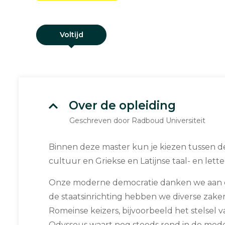
Voltijd
Over de opleiding
Geschreven door Radboud Universiteit
Binnen deze master kun je kiezen tussen d
cultuur en Griekse en Latijnse taal- en lett
Onze moderne democratie danken we aan d
de staatsinrichting hebben we diverse za
Romeinse keizers, bijvoorbeeld het stelsel v
Odysseus waart nog steeds rond in de mod