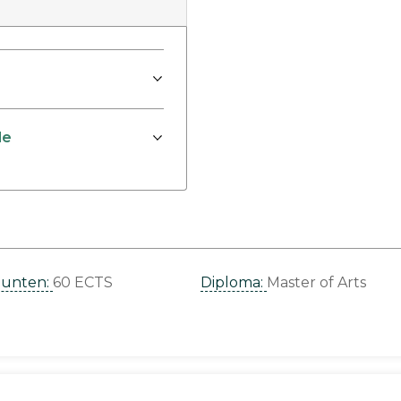
de
punten:
60 ECTS
Diploma:
Master of Arts