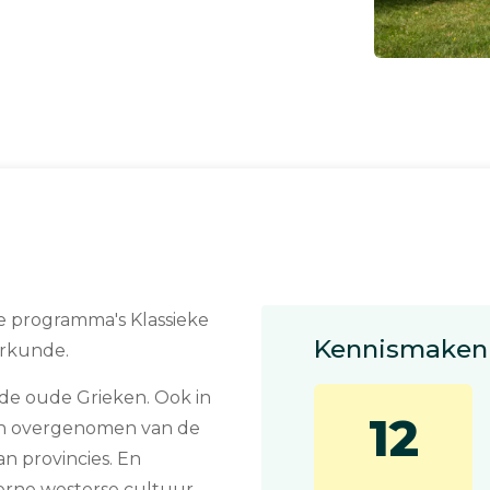
e programma's Klassieke
Kennismaken 
erkunde.
e oude Grieken. Ook in
12
ken overgenomen van de
an provincies. En
erne westerse cultuur,