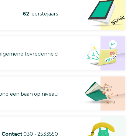
62
eerstejaars
lgemene tevredenheid
nd een baan op niveau
Contact
030 - 2533550