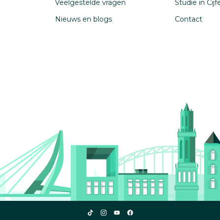
Veelgestelde vragen
Studie in Cij
Nieuws en blogs
Contact
Studiekeuze123
Studiekeuze123
Studiekeuze123
Studiekeuze123