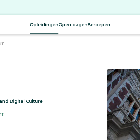
Opleidingen
Open dagen
Beroepen
HT
and Digital Culture
ht