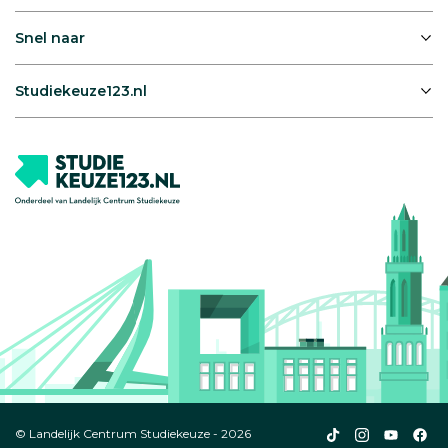
Snel naar
Studiekeuze123.nl
Studiekeuze123
Studiekeuze1
Studiek
Stu
© Landelijk Centrum Studiekeuze - 2026